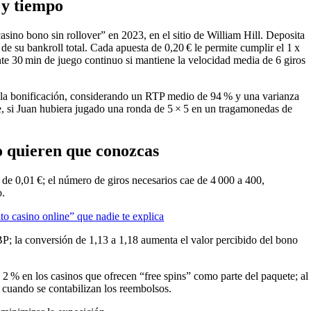
 y tiempo
sino bono sin rollover” en 2023, en el sitio de William Hill. Deposita
% de su bankroll total. Cada apuesta de 0,20 € le permite cumplir el 1 x
e 30 min de juego continuo si mantiene la velocidad media de 6 giros
a la bonificación, considerando un RTP medio de 94 % y una varianza
te, si Juan hubiera jugado una ronda de 5 × 5 en un tragamonedas de
o quieren que conozcas
 de 0,01 €; el número de giros necesarios cae de 4 000 a 400,
o.
o casino online” que nadie te explica
 la conversión de 1,13 a 1,18 aumenta el valor percibido del bono
2 % en los casinos que ofrecen “free spins” como parte del paquete; al
% cuando se contabilizan los reembolsos.