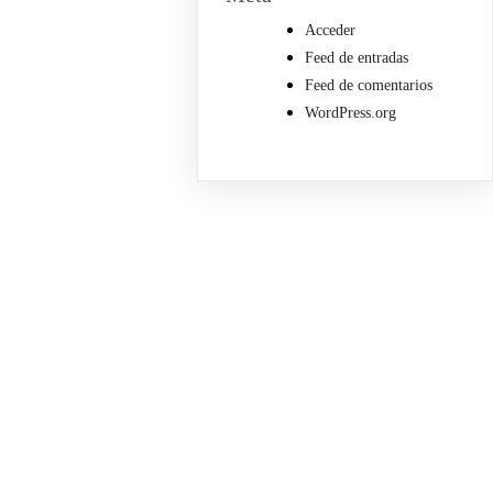
Acceder
Feed de entradas
Feed de comentarios
WordPress.org