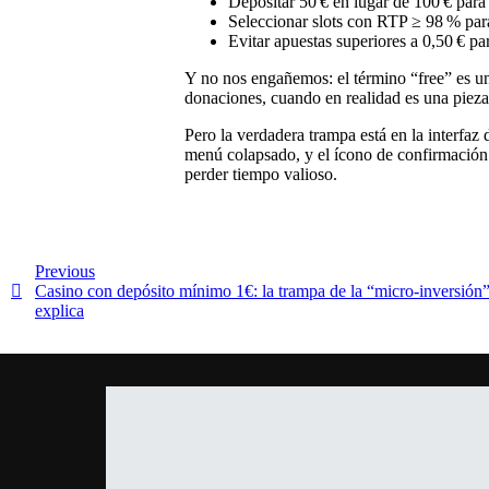
Depositar 50 € en lugar de 100 € para
Seleccionar slots con RTP ≥ 98 % par
Evitar apuestas superiores a 0,50 € p
Y no nos engañemos: el término “free” es un
donaciones, cuando en realidad es una pieza 
Pero la verdadera trampa está en la interfaz
menú colapsado, y el ícono de confirmación t
perder tiempo valioso.
Previous
Casino con depósito mínimo 1€: la trampa de la “micro‑inversión
explica