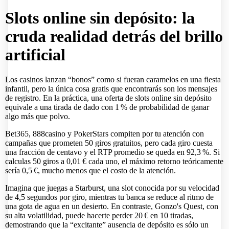
Slots online sin depósito: la
cruda realidad detrás del brillo
artificial
Los casinos lanzan “bonos” como si fueran caramelos en una fiesta
infantil, pero la única cosa gratis que encontrarás son los mensajes
de registro. En la práctica, una oferta de slots online sin depósito
equivale a una tirada de dado con 1 % de probabilidad de ganar
algo más que polvo.
Bet365, 888casino y PokerStars compiten por tu atención con
campañas que prometen 50 giros gratuitos, pero cada giro cuesta
una fracción de centavo y el RTP promedio se queda en 92,3 %. Si
calculas 50 giros a 0,01 € cada uno, el máximo retorno teóricamente
sería 0,5 €, mucho menos que el costo de la atención.
Imagina que juegas a Starburst, una slot conocida por su velocidad
de 4,5 segundos por giro, mientras tu banca se reduce al ritmo de
una gota de agua en un desierto. En contraste, Gonzo's Quest, con
su alta volatilidad, puede hacerte perder 20 € en 10 tiradas,
demostrando que la “excitante” ausencia de depósito es sólo un