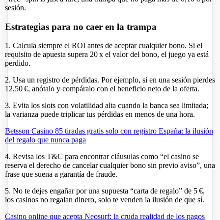
sesión.
Estrategias para no caer en la trampa
1. Calcula siempre el ROI antes de aceptar cualquier bono. Si el
requisito de apuesta supera 20 x el valor del bono, el juego ya está
perdido.
2. Usa un registro de pérdidas. Por ejemplo, si en una sesión pierdes
12,50 €, anótalo y compáralo con el beneficio neto de la oferta.
3. Evita los slots con volatilidad alta cuando la banca sea limitada;
la varianza puede triplicar tus pérdidas en menos de una hora.
Betsson Casino 85 tiradas gratis solo con registro España: la ilusión
del regalo que nunca paga
4. Revisa los T&C para encontrar cláusulas como “el casino se
reserva el derecho de cancelar cualquier bono sin previo aviso”, una
frase que suena a garantía de fraude.
5. No te dejes engañar por una supuesta “carta de regalo” de 5 €,
los casinos no regalan dinero, solo te venden la ilusión de que sí.
Casino online que acepta Neosurf: la cruda realidad de los pagos