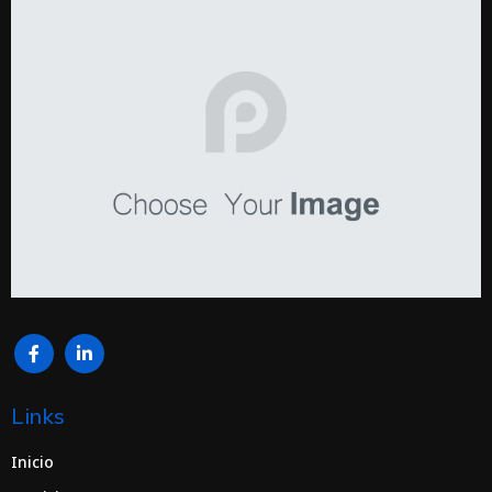
Links
Inicio