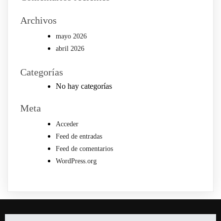
Archivos
mayo 2026
abril 2026
Categorías
No hay categorías
Meta
Acceder
Feed de entradas
Feed de comentarios
WordPress.org