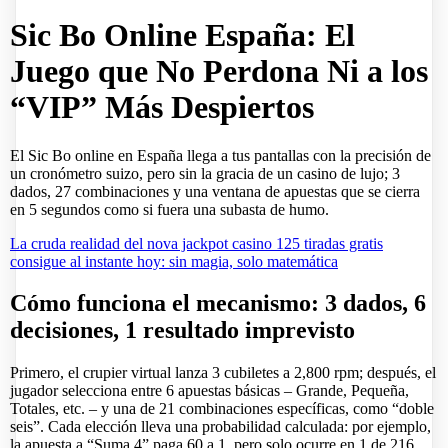
Sic Bo Online España: El
Juego que No Perdona Ni a los
“VIP” Más Despiertos
El Sic Bo online en España llega a tus pantallas con la precisión de
un cronómetro suizo, pero sin la gracia de un casino de lujo; 3
dados, 27 combinaciones y una ventana de apuestas que se cierra
en 5 segundos como si fuera una subasta de humo.
La cruda realidad del nova jackpot casino 125 tiradas gratis
consigue al instante hoy: sin magia, solo matemática
Cómo funciona el mecanismo: 3 dados, 6
decisiones, 1 resultado imprevisto
Primero, el crupier virtual lanza 3 cubiletes a 2,800 rpm; después, el
jugador selecciona entre 6 apuestas básicas – Grande, Pequeña,
Totales, etc. – y una de 21 combinaciones específicas, como “doble
seis”. Cada elección lleva una probabilidad calculada: por ejemplo,
la apuesta a “Suma 4” paga 60 a 1, pero solo ocurre en 1 de 216