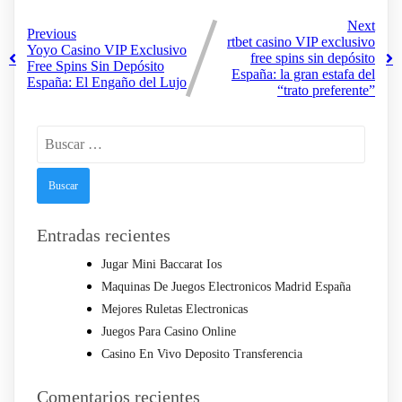
Next
Previous
rtbet casino VIP exclusivo
Yoyo Casino VIP Exclusivo
free spins sin depósito
Free Spins Sin Depósito
España: la gran estafa del
España: El Engaño del Lujo
“trato preferente”
Buscar:
Entradas recientes
Jugar Mini Baccarat Ios
Maquinas De Juegos Electronicos Madrid España
Mejores Ruletas Electronicas
Juegos Para Casino Online
Casino En Vivo Deposito Transferencia
Comentarios recientes