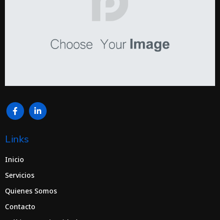
Links
Inicio
Servicios
Quienes Somos
Contacto