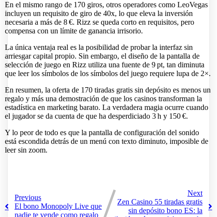
En el mismo rango de 170 giros, otros operadores como LeoVegas
incluyen un requisito de giro de 40x, lo que eleva la inversión
necesaria a más de 8 €. Rizz se queda corto en requisitos, pero
compensa con un límite de ganancia irrisorio.
La única ventaja real es la posibilidad de probar la interfaz sin
arriesgar capital propio. Sin embargo, el diseño de la pantalla de
selección de juego en Rizz utiliza una fuente de 9 pt, tan diminuta
que leer los símbolos de los símbolos del juego requiere lupa de 2×.
En resumen, la oferta de 170 tiradas gratis sin depósito es menos un
regalo y más una demostración de que los casinos transforman la
estadística en marketing barato. La verdadera magia ocurre cuando
el jugador se da cuenta de que ha desperdiciado 3 h y 150 €.
Y lo peor de todo es que la pantalla de configuración del sonido
está escondida detrás de un menú con texto diminuto, imposible de
leer sin zoom.
Next
Previous
Zen Casino 55 tiradas gratis
El bono Monopoly Live que
sin depósito bono ES: la
nadie te vende como regalo