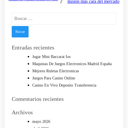
ilusión más cara del mercado
Buscar:
Entradas recientes
Jugar Mini Baccarat Ios
Maquinas De Juegos Electronicos Madrid España
Mejores Ruletas Electronicas
Juegos Para Casino Online
Casino En Vivo Deposito Transferencia
Comentarios recientes
Archivos
mayo 2026