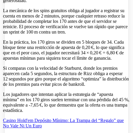
generosidad.
La mecánica de los spins gratuitos obliga al jugador a registrar su
cuenta en menos de 2 minutos, porque cualquier retraso reduce la
probabilidad de completar los 170 antes de que el servidor se
reinicie. El proceso de verificación se vuelve tan rápido que parece
un sprint de 100 m contra un tren.
En la práctica, los 170 giros se dividen en 5 bloques de 34. Cada
bloque tiene una restricción de apuesta de 0,20 €, lo que significa
que en el peor caso, el jugador necesitará 34 × 0,20 € = 6,80 € de
apuestas mínimas para siquiera tocar el límite de ganancia.
Si comparas con la velocidad de Starburst, donde los premios
aparecen cada 5 segundos, la estructura de Rizz obliga a esperar
12 segundos por giro porque el algoritmo “optimiza” la distribución
de los premios para evitar picos de bankroll.
Los jugadores que intentan aplicar la estrategia de “apuesta
mínima” en los 170 giros suelen terminar con una pérdida del 45 %,
equivalente a -7,65 €, lo que demuestra que la oferta es una trampa
estadística.
Casino Hold'em Depósito Mínimo: La Trampa del “Regalo” que
No Vale Ni Un Euro