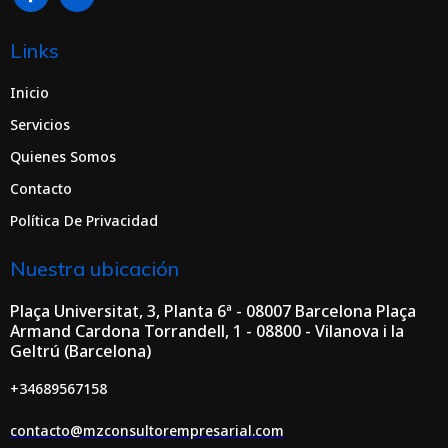
Links
Inicio
Servicios
Quienes Somos
Contacto
Política De Privacidad
Nuestra ubicación
Plaça Universitat, 3, Planta 6ª - 08007 Barcelona Plaça
Armand Cardona Torrandell, 1 - 08800 - Vilanova i la
Geltrú (Barcelona)
+34689567158
contacto@mzconsultorempresarial.com