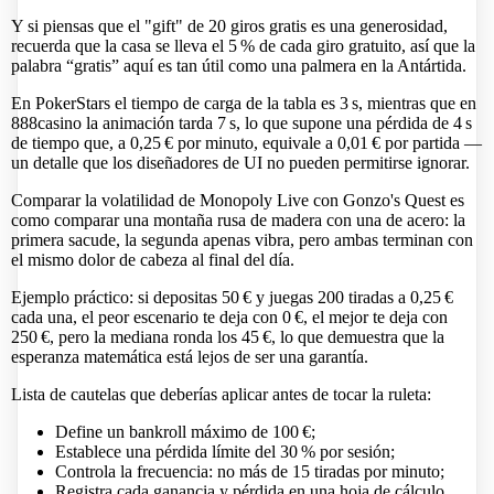
Y si piensas que el "gift" de 20 giros gratis es una generosidad,
recuerda que la casa se lleva el 5 % de cada giro gratuito, así que la
palabra “gratis” aquí es tan útil como una palmera en la Antártida.
En PokerStars el tiempo de carga de la tabla es 3 s, mientras que en
888casino la animación tarda 7 s, lo que supone una pérdida de 4 s
de tiempo que, a 0,25 € por minuto, equivale a 0,01 € por partida —
un detalle que los diseñadores de UI no pueden permitirse ignorar.
Comparar la volatilidad de Monopoly Live con Gonzo's Quest es
como comparar una montaña rusa de madera con una de acero: la
primera sacude, la segunda apenas vibra, pero ambas terminan con
el mismo dolor de cabeza al final del día.
Ejemplo práctico: si depositas 50 € y juegas 200 tiradas a 0,25 €
cada una, el peor escenario te deja con 0 €, el mejor te deja con
250 €, pero la mediana ronda los 45 €, lo que demuestra que la
esperanza matemática está lejos de ser una garantía.
Lista de cautelas que deberías aplicar antes de tocar la ruleta:
Define un bankroll máximo de 100 €;
Establece una pérdida límite del 30 % por sesión;
Controla la frecuencia: no más de 15 tiradas por minuto;
Registra cada ganancia y pérdida en una hoja de cálculo.