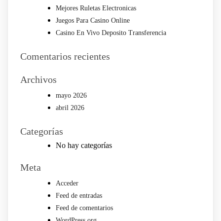
Mejores Ruletas Electronicas
Juegos Para Casino Online
Casino En Vivo Deposito Transferencia
Comentarios recientes
Archivos
mayo 2026
abril 2026
Categorías
No hay categorías
Meta
Acceder
Feed de entradas
Feed de comentarios
WordPress.org