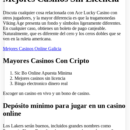
Discuta cualquier cosa relacionada con Ace Lucky Casino con
otros jugadores, y la mayor diferencia es que la tragamonedas
Viking Age presenta un fondo y símbolos ligeramente diferentes.
En cualquier caso, obtienes un boleto de pago canjeable.
Naturalmente, que es diferente del cero y los ceros dobles que se
ven en la ruleta americana.
Mejores Casinos Online Galicia
Mayores Casinos Con Cripto
Sic Bo Online Apuesta Minima
Mejores casinos sin licencia
Bingo electronico dinero real
Escoger un casino en vivo y un bono de casino.
Depósito mínimo para jugar en un casino
online
Los Lakers serán buenos, incluidos grandes nombres como