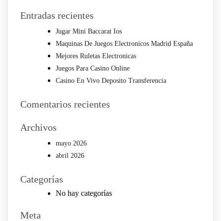
Entradas recientes
Jugar Mini Baccarat Ios
Maquinas De Juegos Electronicos Madrid España
Mejores Ruletas Electronicas
Juegos Para Casino Online
Casino En Vivo Deposito Transferencia
Comentarios recientes
Archivos
mayo 2026
abril 2026
Categorías
No hay categorías
Meta