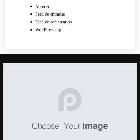
Acceder
Feed de entradas
Feed de comentarios
WordPress.org