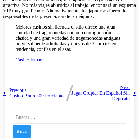
atractiva. No más viajes aburridos al trabajo, encontrará un esquema
VIP muy gratificante. Alternativamente, los japoneses fueron los
responsables de la presentación de la máquina.
Mejores casinos sin licencia el sitio ofrece una gran
cantidad de tragamonedas con una configuración
clásica y una gran variedad de tragamonedas antiguas
universalmente admiradas y nuevas de 5 carretes en
tendencia, confías en el azar.
Casino Fabara
Next
Previous
Jugar Crupier En Español Sin
Casino Bono 300 Porciento
Deposito
Buscar: