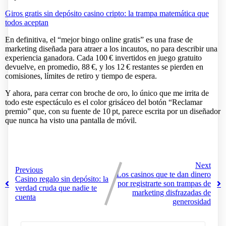
Giros gratis sin depósito casino cripto: la trampa matemática que
todos aceptan
En definitiva, el “mejor bingo online gratis” es una frase de
marketing diseñada para atraer a los incautos, no para describir una
experiencia ganadora. Cada 100 € invertidos en juego gratuito
devuelve, en promedio, 88 €, y los 12 € restantes se pierden en
comisiones, límites de retiro y tiempo de espera.
Y ahora, para cerrar con broche de oro, lo único que me irrita de
todo este espectáculo es el color grisáceo del botón “Reclamar
premio” que, con su fuente de 10 pt, parece escrita por un diseñador
que nunca ha visto una pantalla de móvil.
Next
Previous
Los casinos que te dan dinero
Casino regalo sin depósito: la
por registrarte son trampas de
verdad cruda que nadie te
marketing disfrazadas de
cuenta
generosidad
Buscar: