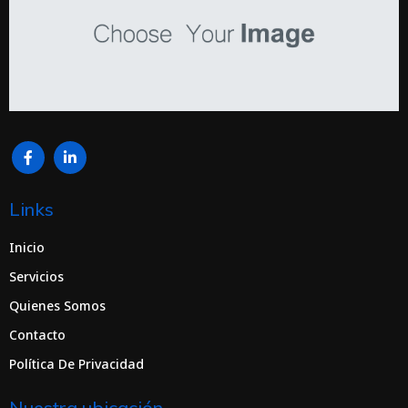
Links
Inicio
Servicios
Quienes Somos
Contacto
Política De Privacidad
Nuestra ubicación