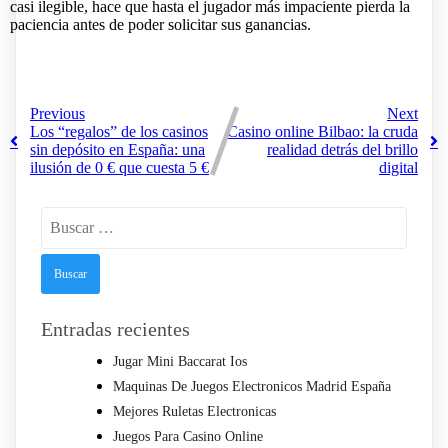
casi ilegible, hace que hasta el jugador más impaciente pierda la
paciencia antes de poder solicitar sus ganancias.
Previous
Next
Los “regalos” de los casinos
Casino online Bilbao: la cruda
sin depósito en España: una
realidad detrás del brillo
ilusión de 0 € que cuesta 5 €
digital
Buscar:
Entradas recientes
Jugar Mini Baccarat Ios
Maquinas De Juegos Electronicos Madrid España
Mejores Ruletas Electronicas
Juegos Para Casino Online