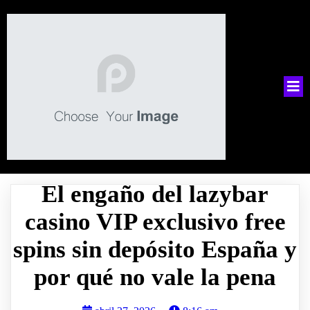
El engaño del lazybar
casino VIP exclusivo free
spins sin depósito España y
por qué no vale la pena