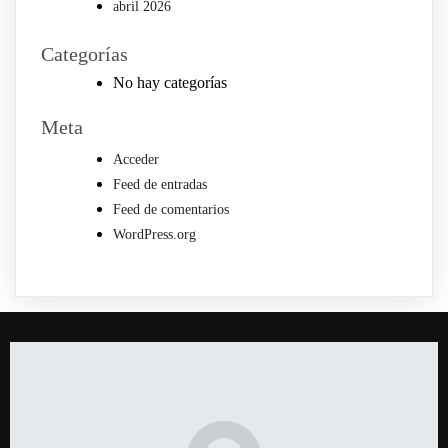
abril 2026
Categorías
No hay categorías
Meta
Acceder
Feed de entradas
Feed de comentarios
WordPress.org