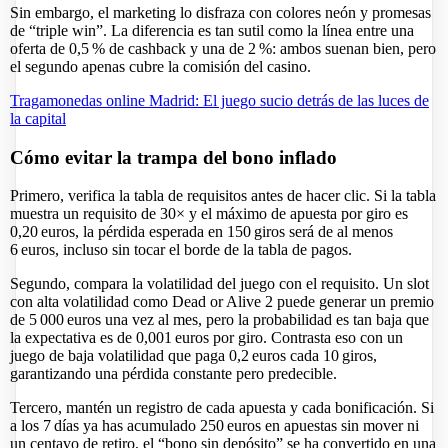
Sin embargo, el marketing lo disfraza con colores neón y promesas
de “triple win”. La diferencia es tan sutil como la línea entre una
oferta de 0,5 % de cashback y una de 2 %: ambos suenan bien, pero
el segundo apenas cubre la comisión del casino.
Tragamonedas online Madrid: El juego sucio detrás de las luces de
la capital
Cómo evitar la trampa del bono inflado
Primero, verifica la tabla de requisitos antes de hacer clic. Si la tabla
muestra un requisito de 30× y el máximo de apuesta por giro es
0,20 euros, la pérdida esperada en 150 giros será de al menos
6 euros, incluso sin tocar el borde de la tabla de pagos.
Segundo, compara la volatilidad del juego con el requisito. Un slot
con alta volatilidad como Dead or Alive 2 puede generar un premio
de 5 000 euros una vez al mes, pero la probabilidad es tan baja que
la expectativa es de 0,001 euros por giro. Contrasta eso con un
juego de baja volatilidad que paga 0,2 euros cada 10 giros,
garantizando una pérdida constante pero predecible.
Tercero, mantén un registro de cada apuesta y cada bonificación. Si
a los 7 días ya has acumulado 250 euros en apuestas sin mover ni
un centavo de retiro, el “bono sin depósito” se ha convertido en una