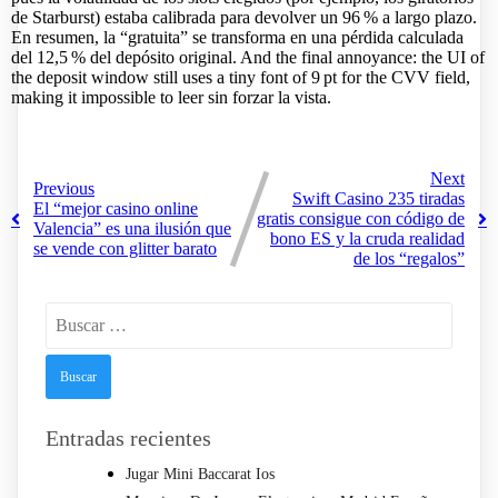
de Starburst) estaba calibrada para devolver un 96 % a largo plazo.
En resumen, la “gratuita” se transforma en una pérdida calculada
del 12,5 % del depósito original. And the final annoyance: the UI of
the deposit window still uses a tiny font of 9 pt for the CVV field,
making it impossible to leer sin forzar la vista.
Next
Previous
Swift Casino 235 tiradas
El “mejor casino online
gratis consigue con código de
Valencia” es una ilusión que
bono ES y la cruda realidad
se vende con glitter barato
de los “regalos”
Buscar:
Entradas recientes
Jugar Mini Baccarat Ios