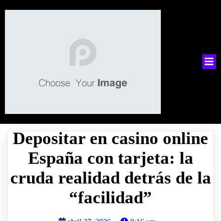
Depositar en casino online
España con tarjeta: la
cruda realidad detrás de la
“facilidad”