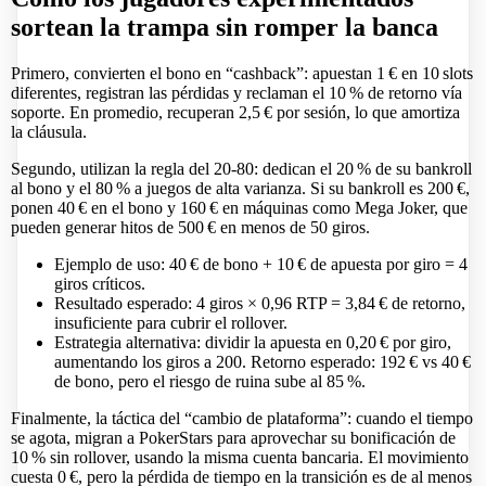
sortean la trampa sin romper la banca
Primero, convierten el bono en “cashback”: apuestan 1 € en 10 slots
diferentes, registran las pérdidas y reclaman el 10 % de retorno vía
soporte. En promedio, recuperan 2,5 € por sesión, lo que amortiza
la cláusula.
Segundo, utilizan la regla del 20‑80: dedican el 20 % de su bankroll
al bono y el 80 % a juegos de alta varianza. Si su bankroll es 200 €,
ponen 40 € en el bono y 160 € en máquinas como Mega Joker, que
pueden generar hitos de 500 € en menos de 50 giros.
Ejemplo de uso: 40 € de bono + 10 € de apuesta por giro = 4
giros críticos.
Resultado esperado: 4 giros × 0,96 RTP = 3,84 € de retorno,
insuficiente para cubrir el rollover.
Estrategia alternativa: dividir la apuesta en 0,20 € por giro,
aumentando los giros a 200. Retorno esperado: 192 € vs 40 €
de bono, pero el riesgo de ruina sube al 85 %.
Finalmente, la táctica del “cambio de plataforma”: cuando el tiempo
se agota, migran a PokerStars para aprovechar su bonificación de
10 % sin rollover, usando la misma cuenta bancaria. El movimiento
cuesta 0 €, pero la pérdida de tiempo en la transición es de al menos