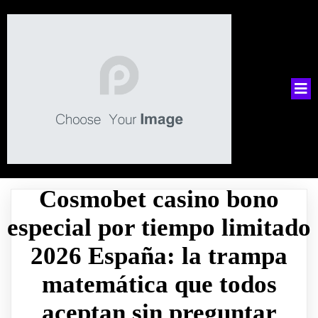
Cosmobet casino bono
especial por tiempo limitado
2026 España: la trampa
matemática que todos
aceptan sin preguntar