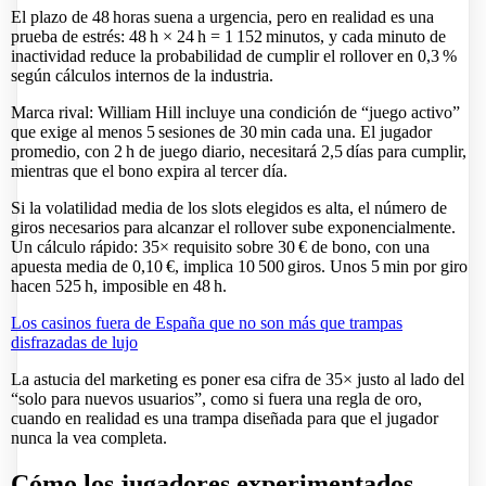
El plazo de 48 horas suena a urgencia, pero en realidad es una
prueba de estrés: 48 h × 24 h = 1 152 minutos, y cada minuto de
inactividad reduce la probabilidad de cumplir el rollover en 0,3 %
según cálculos internos de la industria.
Marca rival: William Hill incluye una condición de “juego activo”
que exige al menos 5 sesiones de 30 min cada una. El jugador
promedio, con 2 h de juego diario, necesitará 2,5 días para cumplir,
mientras que el bono expira al tercer día.
Si la volatilidad media de los slots elegidos es alta, el número de
giros necesarios para alcanzar el rollover sube exponencialmente.
Un cálculo rápido: 35× requisito sobre 30 € de bono, con una
apuesta media de 0,10 €, implica 10 500 giros. Unos 5 min por giro
hacen 525 h, imposible en 48 h.
Los casinos fuera de España que no son más que trampas
disfrazadas de lujo
La astucia del marketing es poner esa cifra de 35× justo al lado del
“solo para nuevos usuarios”, como si fuera una regla de oro,
cuando en realidad es una trampa diseñada para que el jugador
nunca la vea completa.
Cómo los jugadores experimentados