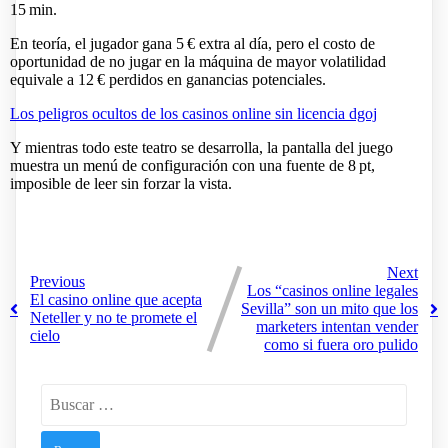
15 min.
En teoría, el jugador gana 5 € extra al día, pero el costo de
oportunidad de no jugar en la máquina de mayor volatilidad
equivale a 12 € perdidos en ganancias potenciales.
Los peligros ocultos de los casinos online sin licencia dgoj
Y mientras todo este teatro se desarrolla, la pantalla del juego
muestra un menú de configuración con una fuente de 8 pt,
imposible de leer sin forzar la vista.
Next
Previous
Los “casinos online legales
El casino online que acepta
Sevilla” son un mito que los
Neteller y no te promete el
marketers intentan vender
cielo
como si fuera oro pulido
Buscar: