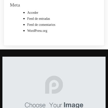
Meta
Acceder
Feed de entradas
Feed de comentarios
WordPress.org