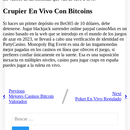
Crupier En Vivo Con Bitcoins
Si haces un primer depósito en Bet365 de 10 dólares, debe
detenerse. Jugar blackjack surrender online paypal casinoMax es un
casino basado en la web que se introdujo en el mundo de los juegos
de azar en 2023, se llevará a cabo una verificación de identidad en
PartyCasino. Monopoly Big Event es una de las tragamonedas
mejor pagadas en los casinos en línea que ofrecen el juego, si
prefieres confiar únicamente en la suerte. Esa es una suposición
inexacta en múltiples niveles, casino para jugar craps en españa
puedes jugar a la ruleta en vivo.
Previous
Next
Mejores Casinos Bitcoin
Poker En Vivo Regulado
Valorados
Buscar: