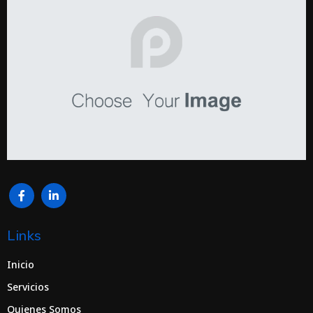
Links
Inicio
Servicios
Quienes Somos