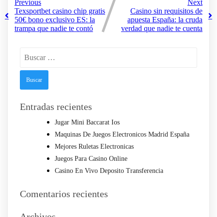
Previous
Next
Texsportbet casino chip gratis
Casino sin requisitos de
50€ bono exclusivo ES: la
apuesta España: la cruda
trampa que nadie te contó
verdad que nadie te cuenta
Buscar:
Entradas recientes
Jugar Mini Baccarat Ios
Maquinas De Juegos Electronicos Madrid España
Mejores Ruletas Electronicas
Juegos Para Casino Online
Casino En Vivo Deposito Transferencia
Comentarios recientes
Archivos