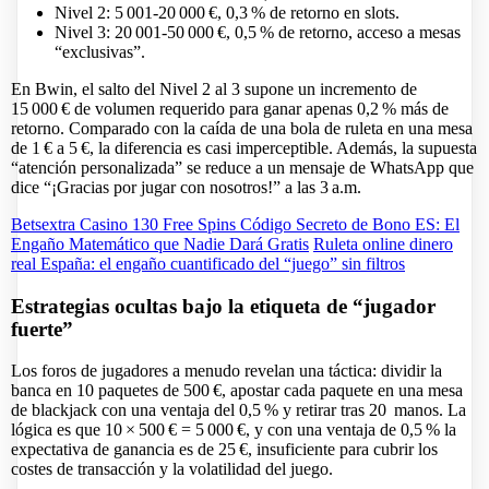
Nivel 2: 5 001‑20 000 €, 0,3 % de retorno en slots.
Nivel 3: 20 001‑50 000 €, 0,5 % de retorno, acceso a mesas
“exclusivas”.
En Bwin, el salto del Nivel 2 al 3 supone un incremento de
15 000 € de volumen requerido para ganar apenas 0,2 % más de
retorno. Comparado con la caída de una bola de ruleta en una mesa
de 1 € a 5 €, la diferencia es casi imperceptible. Además, la supuesta
“atención personalizada” se reduce a un mensaje de WhatsApp que
dice “¡Gracias por jugar con nosotros!” a las 3 a.m.
Betsextra Casino 130 Free Spins Código Secreto de Bono ES: El
Engaño Matemático que Nadie Dará Gratis
Ruleta online dinero
real España: el engaño cuantificado del “juego” sin filtros
Estrategias ocultas bajo la etiqueta de “jugador
fuerte”
Los foros de jugadores a menudo revelan una táctica: dividir la
banca en 10 paquetes de 500 €, apostar cada paquete en una mesa
de blackjack con una ventaja del 0,5 % y retirar tras 20 manos. La
lógica es que 10 × 500 € = 5 000 €, y con una ventaja de 0,5 % la
expectativa de ganancia es de 25 €, insuficiente para cubrir los
costes de transacción y la volatilidad del juego.