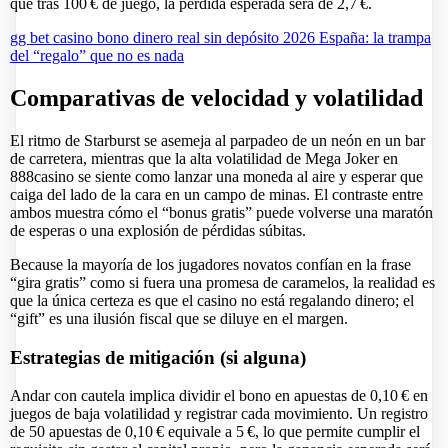
que tras 100 € de juego, la pérdida esperada será de 2,7 €.
gg bet casino bono dinero real sin depósito 2026 España: la trampa
del “regalo” que no es nada
Comparativas de velocidad y volatilidad
El ritmo de Starburst se asemeja al parpadeo de un neón en un bar
de carretera, mientras que la alta volatilidad de Mega Joker en
888casino se siente como lanzar una moneda al aire y esperar que
caiga del lado de la cara en un campo de minas. El contraste entre
ambos muestra cómo el “bonus gratis” puede volverse una maratón
de esperas o una explosión de pérdidas súbitas.
Because la mayoría de los jugadores novatos confían en la frase
“gira gratis” como si fuera una promesa de caramelos, la realidad es
que la única certeza es que el casino no está regalando dinero; el
“gift” es una ilusión fiscal que se diluye en el margen.
Estrategias de mitigación (si alguna)
Andar con cautela implica dividir el bono en apuestas de 0,10 € en
juegos de baja volatilidad y registrar cada movimiento. Un registro
de 50 apuestas de 0,10 € equivale a 5 €, lo que permite cumplir el