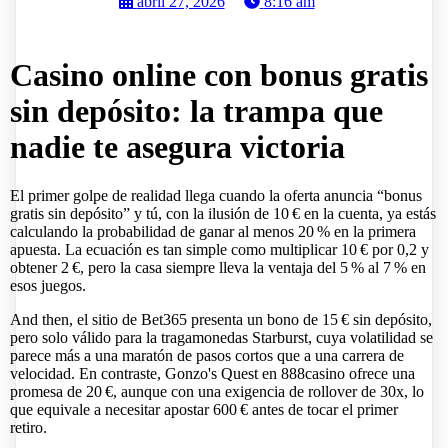
abril 27, 2026
8:16 am
Casino online con bonus gratis
sin depósito: la trampa que
nadie te asegura victoria
El primer golpe de realidad llega cuando la oferta anuncia “bonus
gratis sin depósito” y tú, con la ilusión de 10 € en la cuenta, ya estás
calculando la probabilidad de ganar al menos 20 % en la primera
apuesta. La ecuación es tan simple como multiplicar 10 € por 0,2 y
obtener 2 €, pero la casa siempre lleva la ventaja del 5 % al 7 % en
esos juegos.
And then, el sitio de Bet365 presenta un bono de 15 € sin depósito,
pero solo válido para la tragamonedas Starburst, cuya volatilidad se
parece más a una maratón de pasos cortos que a una carrera de
velocidad. En contraste, Gonzo's Quest en 888casino ofrece una
promesa de 20 €, aunque con una exigencia de rollover de 30x, lo
que equivale a necesitar apostar 600 € antes de tocar el primer
retiro.