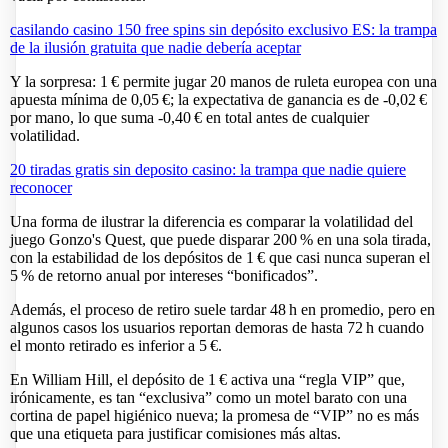
casilando casino 150 free spins sin depósito exclusivo ES: la trampa
de la ilusión gratuita que nadie debería aceptar
Y la sorpresa: 1 € permite jugar 20 manos de ruleta europea con una
apuesta mínima de 0,05 €; la expectativa de ganancia es de -0,02 €
por mano, lo que suma -0,40 € en total antes de cualquier
volatilidad.
20 tiradas gratis sin deposito casino: la trampa que nadie quiere
reconocer
Una forma de ilustrar la diferencia es comparar la volatilidad del
juego Gonzo's Quest, que puede disparar 200 % en una sola tirada,
con la estabilidad de los depósitos de 1 € que casi nunca superan el
5 % de retorno anual por intereses “bonificados”.
Además, el proceso de retiro suele tardar 48 h en promedio, pero en
algunos casos los usuarios reportan demoras de hasta 72 h cuando
el monto retirado es inferior a 5 €.
En William Hill, el depósito de 1 € activa una “regla VIP” que,
irónicamente, es tan “exclusiva” como un motel barato con una
cortina de papel higiénico nueva; la promesa de “VIP” no es más
que una etiqueta para justificar comisiones más altas.