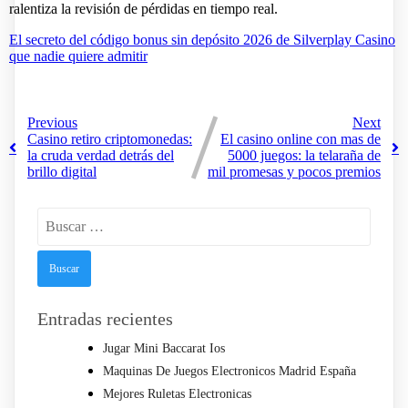
ralentiza la revisión de pérdidas en tiempo real.
El secreto del código bonus sin depósito 2026 de Silverplay Casino
que nadie quiere admitir
Previous
Next
Casino retiro criptomonedas:
El casino online con mas de
la cruda verdad detrás del
5000 juegos: la telaraña de
brillo digital
mil promesas y pocos premios
Buscar:
Entradas recientes
Jugar Mini Baccarat Ios
Maquinas De Juegos Electronicos Madrid España
Mejores Ruletas Electronicas