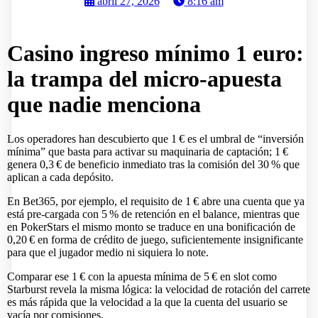
abril 27, 2026
8:16 am
Casino ingreso mínimo 1 euro:
la trampa del micro‑apuesta
que nadie menciona
Los operadores han descubierto que 1 € es el umbral de “inversión
mínima” que basta para activar su maquinaria de captación; 1 €
genera 0,3 € de beneficio inmediato tras la comisión del 30 % que
aplican a cada depósito.
En Bet365, por ejemplo, el requisito de 1 € abre una cuenta que ya
está pre‑cargada con 5 % de retención en el balance, mientras que
en PokerStars el mismo monto se traduce en una bonificación de
0,20 € en forma de crédito de juego, suficientemente insignificante
para que el jugador medio ni siquiera lo note.
Comparar ese 1 € con la apuesta mínima de 5 € en slot como
Starburst revela la misma lógica: la velocidad de rotación del carrete
es más rápida que la velocidad a la que la cuenta del usuario se
vacía por comisiones.