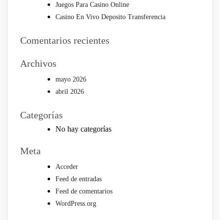
Juegos Para Casino Online
Casino En Vivo Deposito Transferencia
Comentarios recientes
Archivos
mayo 2026
abril 2026
Categorías
No hay categorías
Meta
Acceder
Feed de entradas
Feed de comentarios
WordPress.org