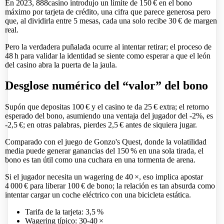
En 2023, 888casino introdujo un límite de 150 € en el bono
máximo por tarjeta de crédito, una cifra que parece generosa pero
que, al dividirla entre 5 mesas, cada una solo recibe 30 € de margen
real.
Pero la verdadera puñalada ocurre al intentar retirar; el proceso de
48 h para validar la identidad se siente como esperar a que el león
del casino abra la puerta de la jaula.
Desglose numérico del “valor” del bono
Supón que depositas 100 € y el casino te da 25 € extra; el retorno
esperado del bono, asumiendo una ventaja del jugador del -2%, es
-2,5 €; en otras palabras, pierdes 2,5 € antes de siquiera jugar.
Comparado con el juego de Gonzo's Quest, donde la volatilidad
media puede generar ganancias del 150 % en una sola tirada, el
bono es tan útil como una cuchara en una tormenta de arena.
Si el jugador necesita un wagering de 40 ×, eso implica apostar
4 000 € para liberar 100 € de bono; la relación es tan absurda como
intentar cargar un coche eléctrico con una bicicleta estática.
Tarifa de la tarjeta: 3,5 %
Wagering típico: 30‑40 ×