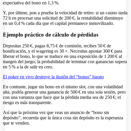
expectativa del bono en 1,3 %.
Y, por último, pon a prueba la velocidad de retiro: si un casino tarda
72 h en procesar una solicitud de 200 €, la rentabilidad disminuye
en un 0,4 % cada día que el capital permanece inmovilizado.
Ejemplo práctico de cálculo de pérdidas
Depositas 250 €, pagas 8,75 € de comisión, recibes 50 € de
bonificación, y el wagering es 30 ×. Necesitas apostar 300 € para
liberar el bono, lo que se traduce en una exposición de 1 200 € al
margen del juego; la probabilidad de terminar con ganancias supera
en 5 % a la de salir en cero.
El poker en vivo destruye la ilusión del “bonus” barato
En contraste, jugar sin bono en el mismo slot, con una volatilidad
alta, podría generar una ganancia de 500 € en una sola sesión, pero
con una varianza que hace que la pérdida media sea de 250 €; el
riesgo es más transparente.
Así que la próxima vez que veas un anuncio de “bono sin
depósito”, recuerda que la única cosa sin depósito es la esperanza
que te venden.