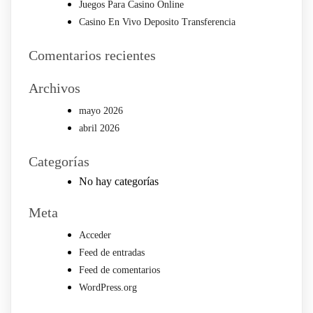
Juegos Para Casino Online
Casino En Vivo Deposito Transferencia
Comentarios recientes
Archivos
mayo 2026
abril 2026
Categorías
No hay categorías
Meta
Acceder
Feed de entradas
Feed de comentarios
WordPress.org