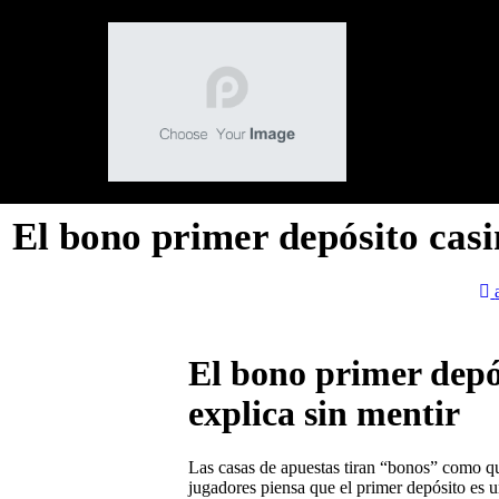
El bono primer depósito casin
El bono primer depós
explica sin mentir
Las casas de apuestas tiran “bonos” como qu
jugadores piensa que el primer depósito es u