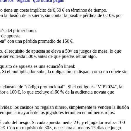
mpa de los “regalos” que nunca pagan
iro tiene un coste implícito de 0,50 € en términos de tiempo.
 la ilusión de la suerte, sin contar la posible pérdida de 0,10 € por
ués del primer bono.
 de apuesta.
rrota” con una pérdida promedio de 150 €.
el requisito de apuesta se eleva a 50× en juegos de mesa, lo que
 ser volteada 500 € antes de que puedas retirar algo.
uisito de apuesta es una ecuación lineal:
Si el multiplicador sube, la obligación se dispara como un cohete sin
 la cláusula de “código promocional”. Si el código es “VIP2024”, la
erior a 100 €, lo que excluye al 60 % de la audiencia novata que
olvides: los casinos no regalan dinero, simplemente te venden la ilusión
en que la mayoría de los jugadores terminen en números rojos.
cálculo del riesgo. Si cada apuesta media 2 €, y el jugador realiza 100
200 €. Con un requisito de 30×, necesitará al menos 15 días de juego