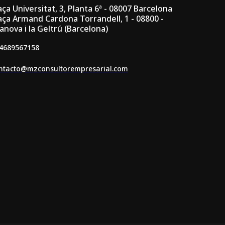
aça Universitat, 3, Planta 6ª - 08007 Barcelona
aça Armand Cardona Torrandell, 1 - 08800 -
lanova i la Geltrú (Barcelona)
4689567158
ntacto@mzconsultorempresarial.com