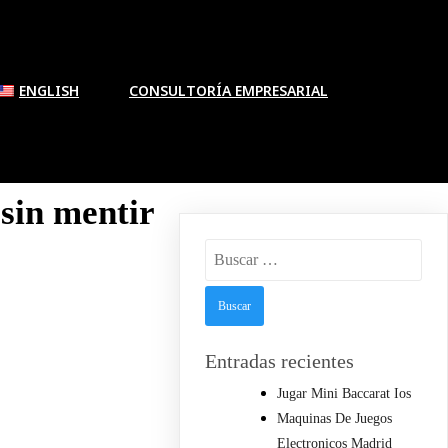
ENGLISH
CONSULTORÍA EMPRESARIAL
 sin mentir
Buscar:
Entradas recientes
Jugar Mini Baccarat Ios
Maquinas De Juegos
Electronicos Madrid