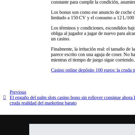
constante para cumplir la condición, asumie
Los bonus son como ese anuncio de coche de 
limitado a 150 CV y el consumo a 12 L/100 k
Los términos y condiciones, escondidos bajo
obliga al jugador a jugar de nuevo para alca
un casino.
Finalmente, la irritación real: el tamaño de 
parece escrito con una aguja de coser. No ha
mientras el tiempo de juego sigue corriendo.
Casino online depósito 100 euros: la cruda 
Previous
El engaño del palm slots casino bono sin rollover consigue ahora 
cruda realidad del marketing barato