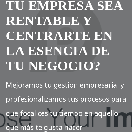
TU EMPRESA SEA
RENTABLE Y
CENTRARTE EN
LA ESENCIA DE
TU NEGOCIO?
Mejoramos tu gestión empresarial y
profesionalizamos tus procesos para
que focalices tu tiempo en aquello
que más te gusta hacer